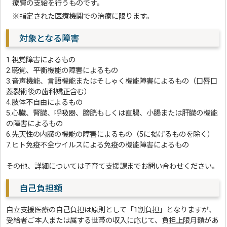
療費の支給を行うものです。
※指定された医療機関での治療に限ります。
対象となる障害
1.視覚障害によるもの
2.聴覚、平衡機能の障害によるもの
3.音声機能、言語機能またはそしゃく機能障害によるもの（口唇口
蓋裂術後の歯科矯正含む）
4.肢体不自由によるもの
5.心臓、腎臓、呼吸器、膀胱もしくは直腸、小腸または肝臓の機能
の障害によるもの
6.先天性の内臓の機能の障害によるもの（5に掲げるものを除く）
7.ヒト免疫不全ウイルスによる免疫の機能障害によるもの
その他、詳細については子育て支援課までお問い合わせください。
自己負担額
自立支援医療の自己負担は原則として「1割負担」となりますが、
受給者ご本人または属する世帯の収入に応じて、負担上限月額があ