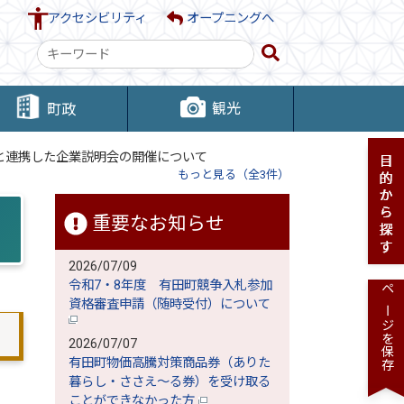
アクセシビリティ
オープニングへ
検
索
キ
観光
町政
ー
ワ
校と連携した企業説明会の開催について
ー
もっと見る（全3件）
ド
重要なお知らせ
2026/07/09
令和7・8年度 有田町競争入札参加
ページを保存
資格審査申請（随時受付）について
2026/07/07
有田町物価高騰対策商品券（ありた
暮らし・ささえ～る券）を受け取る
ことができなかった方