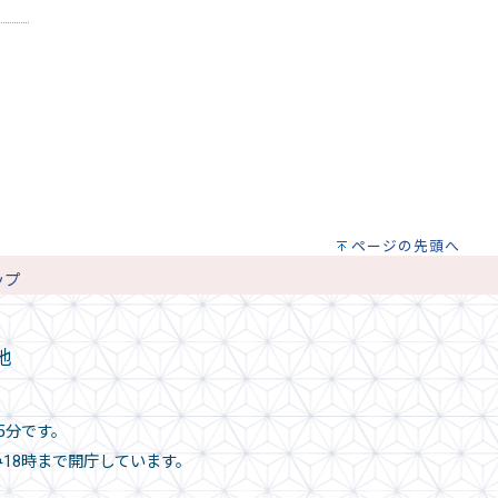
ページの先頭へ
ップ
地
5分です。
み18時まで開庁しています。