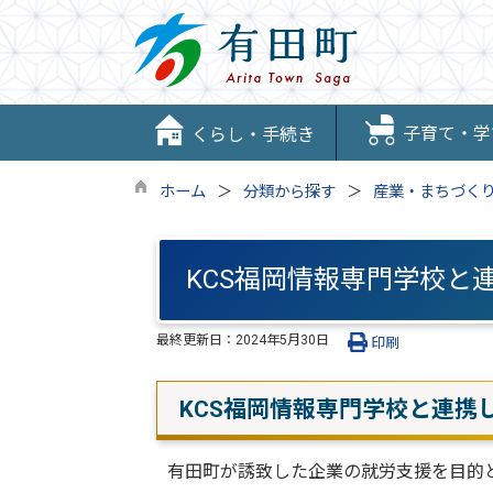
子育て・学
くらし・手続き
ホーム
分類から探す
産業・まちづく
KCS福岡情報専門学校と
最終更新日：
2024年5月30日
印刷
KCS福岡情報専門学校と連携
有田町が誘致した企業の就労支援を目的