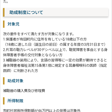
た。
助成制度について
対象児
次の要件をすべて満たす方が対象になります。
1.保護者が有田町内に住所を有している18歳以下の方
（18歳に達した日（誕生日の前日）の属する年度の3月31日まで）
2.片耳の聴力レベルが30デシベル以上で、聴覚障害を事由とする身
体障害者手帳の交付対象とならない方
3.補聴器の装用により、言語の習得等に一定の効果が期待できると
身体障害者福祉法第15条第1項に規定する耳鼻咽喉科の医師（指定
医師）に判断された方
助成対象
補聴器の購入費及び修理費
所得制限
市町村民税所得割額が46万円以上の世帯は対象外