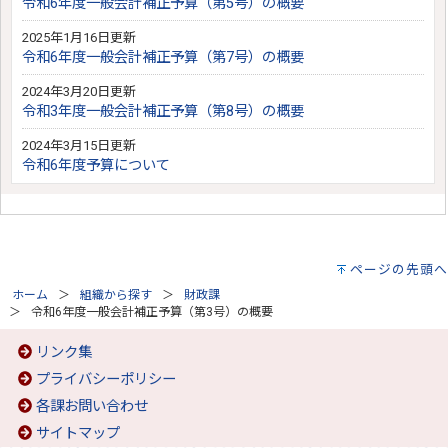
令和6年度一般会計補正予算（第5号）の概要
2025年1月16日更新
令和6年度一般会計補正予算（第7号）の概要
2024年3月20日更新
令和3年度一般会計補正予算（第8号）の概要
2024年3月15日更新
令和6年度予算について
ページの先頭へ
ホーム
組織から探す
財政課
令和6年度一般会計補正予算（第3号）の概要
リンク集
プライバシーポリシー
各課お問い合わせ
サイトマップ