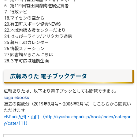
6. 第119回有田国際陶磁展受賞者
7. 行政ナビ
18.マイセンの空から
20.有田町スポーツ協会NEWS
22
.地域包括支援センターだより
24.はっぴーライフ/アリタカラ通信
25.暮らしのカレンダー
26.情報ステーション
27.図書館からこんにちは
28.３市町広域連携企画
広報ありた 電子ブックデータ
広報ありたは、以下より電子ブックとしても閲覧できます。
saga ebooks
過去の掲載分（2019年9月号～2006年3月号）もこちらから閲覧い
ただけます。
eBPark九州・山口 （http://kyushu.ebpark.jp/book/index/categor
y/cate/111）