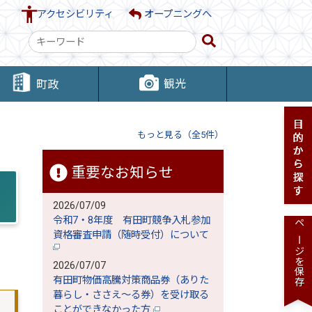
アクセシビリティ
オープニングへ
検
索
キ
観光
町政
ー
ワ
ー
もっと見る（全5件）
ド
重要なお知らせ
2026/07/09
令和7・8年度 有田町競争入札参加
ページを保存
資格審査申請（随時受付）について
2026/07/07
有田町物価高騰対策商品券（ありた
暮らし・ささえ～る券）を受け取る
ことができなかった方