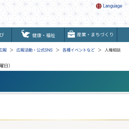
Language
産業・まちづくり
び
健康・福祉
広報
広報活動・公式SNS
各種イベントなど
人権相談
水曜日）