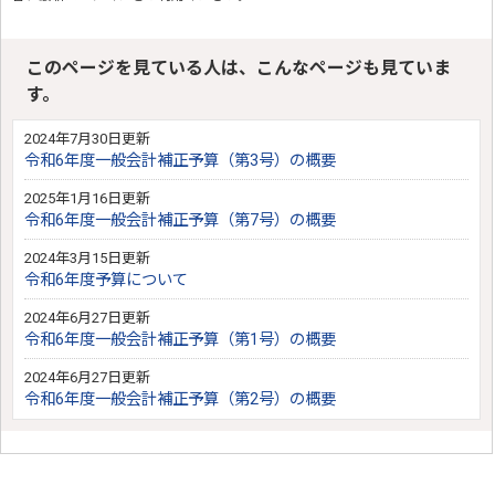
このページを見ている人は、こんなページも見ていま
す。
2024年7月30日更新
令和6年度一般会計補正予算（第3号）の概要
2025年1月16日更新
令和6年度一般会計補正予算（第7号）の概要
2024年3月15日更新
令和6年度予算について
2024年6月27日更新
令和6年度一般会計補正予算（第1号）の概要
2024年6月27日更新
令和6年度一般会計補正予算（第2号）の概要