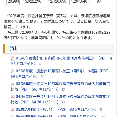
20,993
13,922,296
12,720,650
1,201,646
9.4
令和6年度一般会計補正予算（第5号）では、衆議院議員総選挙
事業を増額しており、その財源については、県支出金、繰入金で
措置しています。
補正額は2,099万3千円の増額で、補正後の予算額は139億2,229
万6千円となり、前年同期に比べ9.4％の増となります。
資料
01.R6年度会計別予算額（R6年度10月専決補正）（PDF：4
9.6キロバイト）
02.R6年度一般会計10月専決補正（第5号）の概要（PDF：
69.3キロバイト）
03.R6年度一般会計10月専決補正後予算額の歳入対前年度
比較（PDF：56.1キロバイト）
04.R6年度一般会計10月専決補正後予算額の歳出対前年度
比較（PDF：54.7キロバイト）
05.歳入明細（一般5号）（PDF：83.6キロバイト）
06.歳出明細（一般5号）（PDF：359.6キロバイト）