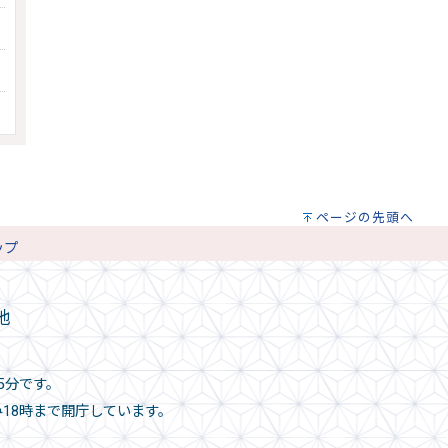
ページの先頭へ
ップ
地
5分です。
み18時まで開庁しています。