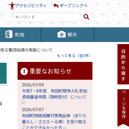
アクセシビリティ
オープニングへ
検
索
キ
観光
町政
ー
ワ
に係る集団指導の実施について
ー
もっと見る（全2件）
ド
重要なお知らせ
2026/07/09
令和7・8年度 有田町競争入札参加
ページを保存
資格審査申請（随時受付）について
指
2026/07/07
有田町物価高騰対策商品券（ありた
暮らし・ささえ～る券）を受け取る
ことができなかった方