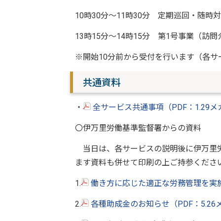
10時30分～11時30分 定期巡回・随
13時15分～14時15分 第1号事業（訪
※開始10分前から受付を行います（各サ
共通資料
・
全サービス共通事項（PDF：1.29
〇伊万里労働基準監督署からの資料
当日は、各サービスの説明後に伊万里労
ます資料も併せて印刷の上ご持参くださ
1.
働き方に応じた適正な労務管理を実施し
2.
各種助成金のお知らせ（PDF：5.2