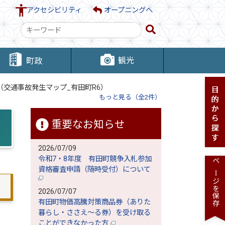
アクセシビリティ
オープニングへ
検
索
キ
観光
町政
ー
ワ
交通事故発生マップ_有田町R6）
ー
もっと見る（全2件）
ド
重要なお知らせ
2026/07/09
令和7・8年度 有田町競争入札参加
ページを保存
資格審査申請（随時受付）について
2026/07/07
有田町物価高騰対策商品券（ありた
暮らし・ささえ～る券）を受け取る
署
ことができなかった方