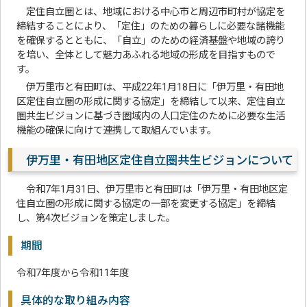
定住自立圏とは、地域における中心市と周辺市町村が協定を
締結することにより、「定住」のための暮らしに必要な諸機能
を確保するとともに、「自立」のための経済基盤や地域の誇り
を培い、全体として魅力あふれる地域の形成を目指すもので
す。
伊万里市と有田町は、平成22年1月18日に「伊万里・有田地
区定住自立圏の形成に関する協定」を締結して以来、定住自立
圏共生ビジョンに基づき圏域内の人口定住のために必要な生活
機能の確保に向けて連携して取組んでいます。
伊万里・有田地区定住自立圏共生ビジョンについて
令和7年1月31日、伊万里市と有田町は「伊万里・有田地区定
住自立圏の形成に関する協定の一部を変更する協定」を締結
し、第4次ビジョンを策定しました。
期間
令和7年度から令和11年度
具体的な取り組み内容