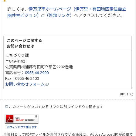
詳しくは、
伊万里市ホームぺージ（伊万里・有田地区定住自立
圏共生ビジョン）
（外部リンク）
へアクセスしてください。
このページに関する
お問い合わせは
まちづくり課
〒849-4192
佐賀県西松浦郡有田町立部乙2202番地
電話番号：
0955-46-2990
Fax：0955-46-2100
お問い合わせフォーム
（ID:3106）
このマークがついているリンクは別ウインドウで開きます
別ウィンドウで開きます
※資料としてPDFファイルが添付されている場合は、
Adobe Acrobat(R)
が必要で