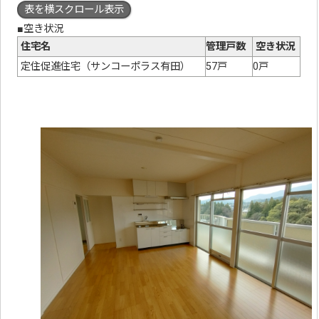
表を横スクロール表示
■空き状況
住宅名
管理戸数
空き状況
定住促進住宅（サンコーポラス有田）
57戸
0戸