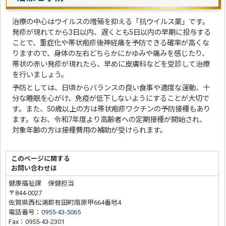
治療の中心はウイルスの増殖を抑える「抗ウイルス薬」です。
発疹が現れてから3日以内、遅くとも5日以内の早期に投与する
ことで、重症化や帯状疱疹後神経痛を予防できる確率が高くな
りますので、身体の左右どちらかにかゆみや痛みを感じたり、
帯状の赤い発疹が現れたら、早めに皮膚科などを受診して治療
を行いましょう。
予防としては、日頃からバランスの良い食事や適度な運動、十
分な睡眠を心がけ、免疫が低下しないようにすることが大切で
す。また、50歳以上の方は帯状疱疹ワクチンの予防接種もあり
ます。なお、令和7年度より高齢者への定期接種が開始され、
対象年齢の方は接種費用の補助が受けられます。
このページに関する
お問い合わせは
健康福祉課 保健担当
〒844-0027
佐賀県西松浦郡有田町南原甲664番地4
電話番号：
0955-43-5065
Fax：0955-43-2301