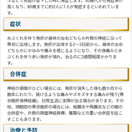
スなどで免疫が低下した時に発症します。50歳代から発症率が
高くなり、80歳までに約3人に1人が発症するといわれていま
す。
症状
水ぶくれを伴う発疹が身体の左右どちらか片側の神経に沿って
帯状に出現します。発疹が出現する2～3日前から、身体の左右
どちらかにかゆみや痛みを感じるようになり、その後痛みと水
ぶくれを伴う赤い発疹が現れ、治るのに3週間程度かかりま
す。
合併症
神経の損傷がひどい場合には、発疹が消失した後も数か月から
数年にわたり、焼けるような痛みやズキズキする痛みが残り(帯
状疱疹後神経痛)、日常生活に支障が出る場合があります。その
他、頭頚部の帯状疱疹の場合には、結膜炎や角膜炎などの眼の
合併症や、片側の顔面神経麻痺、難聴などの重い合併症を起こ
すこともあります。
治療と予防