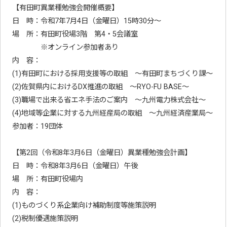
【有田町異業種勉強会開催概要】
日 時：令和7年7月4日（金曜日）15時30分～
場 所：有田町役場3階 第4・5会議室
※オンライン参加者あり
内 容：
(1)有田町における採用支援等の取組 ～有田町まちづくり課～
(2)佐賀県内におけるDX推進の取組 ～RYO-FU BASE～
(3)職場で出来る省エネ手法のご案内 ～九州電力株式会社～
(4)地域等企業に対する九州経産局の取組 ～九州経済産業局～
参加者：19団体
【第2回（令和8年3月6日（金曜日）異業種勉強会計画】
日 時：令和8年3月6日（金曜日）午後
場 所：有田町役場内
内 容：
(1)ものづくり系企業向け補助制度等施策説明
(2)税制優遇施策説明