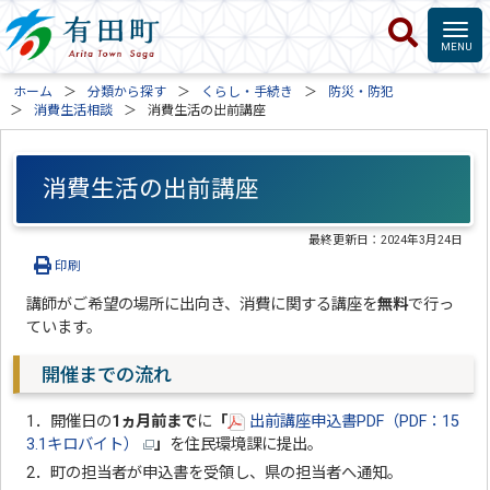
ホーム
分類から探す
くらし・手続き
防災・防犯
消費生活相談
消費生活の出前講座
消費生活の出前講座
最終更新日：
2024年3月24日
印刷
講師がご希望の場所に出向き、消費に関する講座を
無料
で行っ
ています。
開催までの流れ
1．開催日の
1ヵ月前まで
に
「
出前講座申込書PDF（PDF：15
3.1キロバイト）
」
を住民環境課に提出。
2．町の担当者が申込書を受領し、県の担当者へ通知。