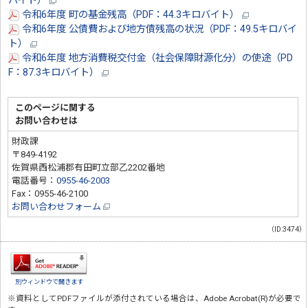
バイト）
令和6年度 町の基金残高（PDF：44.3キロバイト）
令和6年度 公債費および地方債残高の状況（PDF：49.5キロバイ
ト）
令和6年度 地方消費税交付金（社会保障財源化分）の使途（PD
F：87.3キロバイト）
このページに関する
お問い合わせは
財政課
〒849-4192
佐賀県西松浦郡有田町立部乙2202番地
電話番号：
0955-46-2003
Fax：0955-46-2100
お問い合わせフォーム
（ID:3474）
別ウィンドウで開きます
※資料としてPDFファイルが添付されている場合は、
Adobe Acrobat(R)
が必要で