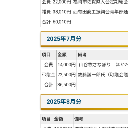
会費
22,000円
福岡市佐賀県人会定期総会
雑費
38,010円
西有田商工振興会青年部通
合計
60,010円
2025年7月分
項目
金額
備考
会費
14,000円
山谷牧さなぼり ほか2
弔慰金
72,500円
故藤誠一郎氏（町議会議
合計
86,500円
2025年8月分
項目
金額
備考