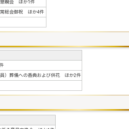
懇親会 ほか1件
常総会御祝 ほか4件
件
員）葬儀への香典および供花 ほか2件