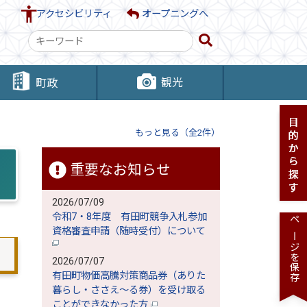
アクセシビリティ
オープニングへ
検
索
キ
観光
町政
ー
ワ
ー
もっと見る（全2件）
ド
重要なお知らせ
2026/07/09
令和7・8年度 有田町競争入札参加
ページを保存
資格審査申請（随時受付）について
2026/07/07
有田町物価高騰対策商品券（ありた
暮らし・ささえ～る券）を受け取る
ことができなかった方