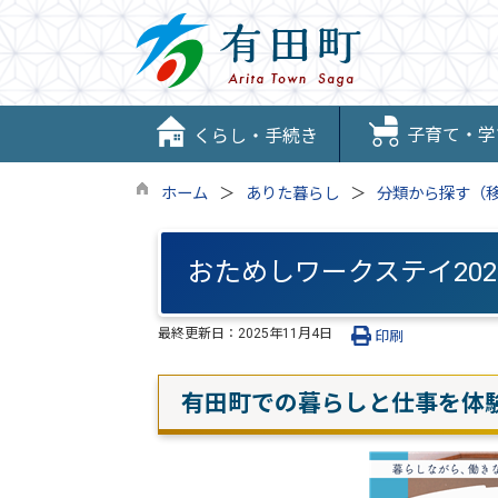
子育て・学
くらし・手続き
ホーム
ありた暮らし
分類から探す（
おためしワークステイ20
最終更新日：
2025年11月4日
印刷
有田町での暮らしと仕事を体