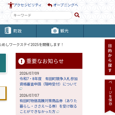
アクセシビリティ
オープニングへ
検
索
キ
観光
町政
ー
ワ
ためしワークステイ2025を開催します！
ー
ド
重要なお知らせ
2026/07/09
令和7・8年度 有田町競争入札参加
資格審査申請（随時受付）について
ページを保存
2026/07/07
有田町物価高騰対策商品券（ありた
暮らし・ささえ～る券）を受け取る
ことができなかった方