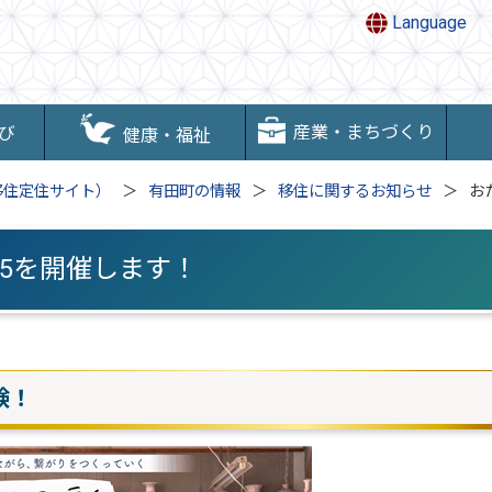
Language
産業・まちづくり
び
健康・福祉
移住定住サイト）
有田町の情報
移住に関するお知らせ
お
25を開催します！
験！