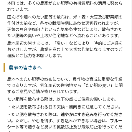
本町では、多くの農家がたい肥等の有機質肥料の活用に努めら
れています。
田んぼや畑へのたい肥等の散布は、米・麦・大豆及び野菜類の
作付けの前など、各々の栽培時期にあわせ適宜行われますが、
天気の具合や風向きといった気象条件などにより、散布された
たい肥等の臭いや土埃が住宅地などへ流れることがあります。
農地周辺の皆さまには、「臭い」などにより一時的にご迷惑を
おかけしますが、農業を営む上で大切な作業になりますのでご
理解とご協力をお願いします。
農家の皆さまへ
農地へのたい肥等の散布について、農作物の育成に重要な作業
ではありますが、例年周辺の住宅地から「たい肥の臭い」に関
するご意見や苦情が寄せられています。
たい肥等を散布する際は、以下の点にご注意お願いします。
・たい肥を散布される日の天候・風向きに注意してください。
・たい肥を散布された際は、
速やかにすき込みを行ってくださ
い
。ただし、やむを得ず、すき込みができない場合は、
ブルー
シート等
で覆うなど臭いの拡散防止及び飛散防止を行ってくだ