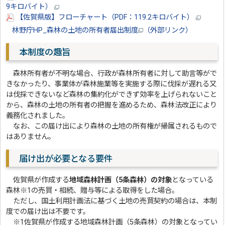
9キロバイト）
【佐賀県版】フローチャート（PDF：119.2キロバイト）
林野庁HP_森林の土地の所有者届出制度
（外部リンク）
本制度の趣旨
森林所有者が不明な場合、行政が森林所有者に対して助言等がで
きなかったり、事業体が森林施業等を実施する際に伐採が遅れる又
は伐採できないなど森林の集約化ができず効率を上げられないこと
から、森林の土地の所有者の把握を進めるため、森林法改正により
義務化されました。
なお、この届け出により森林の土地の所有権が帰属されるもので
はありません。
届け出が必要となる要件
佐賀県が作成する
地域森林計画（5条森林）の対象
となっている
森林※1の売買・相続、贈与等による取得をした場合。
ただし、国土利用計画法に基づく土地の売買契約の場合は、本制
度での届け出は不要です。
※1佐賀県が作成する地域森林計画（5条森林）の対象となってい