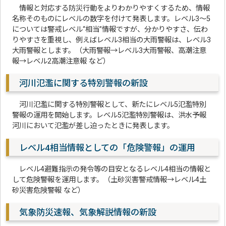
情報と対応する防災行動をよりわかりやすくするため、情報
名称そのものにレベルの数字を付けて発表します。レベル3～5
については警戒レベル“相当”情報ですが、分かりやすさ、伝わ
りやすさを重視し、例えばレベル3相当の大雨警報は、レベル3
大雨警報とします。（大雨警報→レベル3大雨警報、高潮注意
報→レベル2高潮注意報 など）
河川氾濫に関する特別警報の新設
河川氾濫に関する特別警報として、新たにレベル5氾濫特別
警報の運用を開始します。レベル5氾濫特別警報は、洪水予報
河川において氾濫が差し迫ったときに発表します。
レベル4相当情報としての「危険警報」の運用
レベル4避難指示の発令等の目安となるレベル4相当の情報と
して危険警報を運用します。（土砂災害警戒情報→レベル4土
砂災害危険警報 など）
気象防災速報、気象解説情報の新設