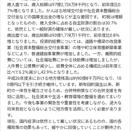
歳入面では、歳入総額は97億2,726万8千円となり、前年度比0.
7％増となりました。がんばる地域交付金や社会資本整備総合
交付金などの国庫支出金の増などが主な要因です。 町税は増額
となったものの、歳入全体に占める自主財源の割合は30.7％
と、依然として一般財源の確保が厳しい状況にあります。
歳出面では、歳出総額は93億1,778万1千円で、前年度比0.8％
増となりました。投資的経費については、道路や橋梁の改良事
業（社会資本整備総合交付金事業）の増や町立保育園新築事業
などにより、普通建設事業費が増加しました。一方、義務的経
費については、社会福祉費にかかる扶助費は増加しましたが、
人件費と公債費が減少し、経費全体に占める構成比は前年度と
比べて6.2％減少し42.9％となりました。
平成26年度末における地方債残高は約90億8千万円となり、10
0億円以下を引き続き維持しています。新有田町誕生以来、新
町の一体性を確立させるため、合併特例債などの合併支援を有
効に活用し、社会資本や生活・教育環境の整備を進めてまいり
ました。今後も事業の緊急性や重要性を考慮しながら、過大な
将来負担とならないように地方債を活用していく必要がありま
す。
現在、国内経済は依然として厳しい状況にあるものの、国の各
種政策の効果もあって、緩やかに回復していくことが期待され