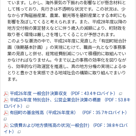
ています。しかし、海外景気の下振れの影響などが懸念材料と
して残っており、先行きは不透明な状況です。この状況は、少
なからず陶磁器産業、農業、観光等を基幹産業とする本町にも
影響を及ぼしてくると考えられます。また、平成28年度以降の
地方交付税の算定替えなどに伴う歳入の減額により、町財政を
取り巻く環境は厳しさを増してくることが予想されます。
このような潮流の中で、平成24年度に見直した「有田町総合計
画（後期基本計画）」の実現にむけて、職員一丸となり事務事
業の見直しと併せ、経常経費削減について積極的に取組んでい
かなければなりません。今まで以上の事務の効率化を図りなが
ら、効率的な行政運営を推進し、真の地方分権の実現によるゆ
とりと豊かさを実感できる地域社会の構築に取り組んでまいり
ます。
平成26年度 一般会計決算収支 （PDF：43.4キロバイト）
平成26年度 特別会計、公営企業会計決算の概要 （PDF：53.8キ
ロバイト）
有田町の基金残高（平成26年度末） （PDF：35.7キロバイト）
公債費および地方債残高の状況(一般会計) （PDF：38.8キロバ
イト）