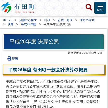
ホーム
分類から探す
町政
行政・財政
まちの財政
決算
平成26年度
平成26年度 決算公表
平成26年度 決算公表
最終更新日：
2024年3月17日
印刷
平成26年度 有田町一般会計決算の概要
平成26年度の有田町は、行財政改革の財政健全化等を基本に、
真に必要とされる施策への重点化を図るため、限られた財源を
効率的・効果的に活用するよう努め、町民生活の安全安心への
取り組みの充実や地域経済の活性化を図るなど、有田町の将来
像「ひとが輝き 世界へはばたく 土と炎のまち 有田」の創造と
町民の福祉向上を目指しました。