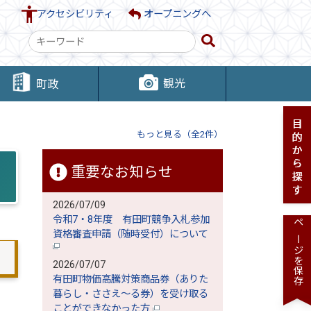
アクセシビリティ
オープニングへ
検
索
キ
観光
町政
ー
ワ
ー
もっと見る（全2件）
ド
重要なお知らせ
2026/07/09
令和7・8年度 有田町競争入札参加
ページを保存
資格審査申請（随時受付）について
2026/07/07
有田町物価高騰対策商品券（ありた
暮らし・ささえ～る券）を受け取る
ことができなかった方