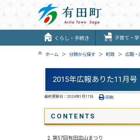
子育て・学
くらし・手続き
ホーム
分類から探す
町政
広聴・
2015年広報ありた11月号
最終更新日：
2024年1月17日
印刷
C O N T E N T S
2. 第57回有田皿山まつり