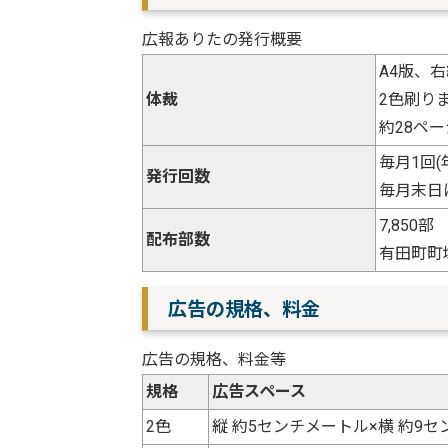
広報ありたの発行概要
A4版、
体裁
2色刷り
約28ペ
毎月1回(
発行回数
毎月末日
7,850部
配布部数
有田町町
広告の規格、料金
広告の規格、料金等
規格
広告スペース
2色
縦 約5センチメートル×横 約9セ