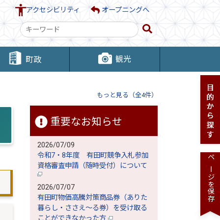
アクセシビリティ
オープニングへ
検
索
キ
観光
町政
ー
ワ
ー
もっと見る（全4件）
ド
重要なお知らせ
2026/07/09
令和7・8年度 有田町競争入札参加
ページを保存
資格審査申請（随時受付）について
2026/07/07
有田町物価高騰対策商品券（ありた
暮らし・ささえ～る券）を受け取る
ことができなかった方