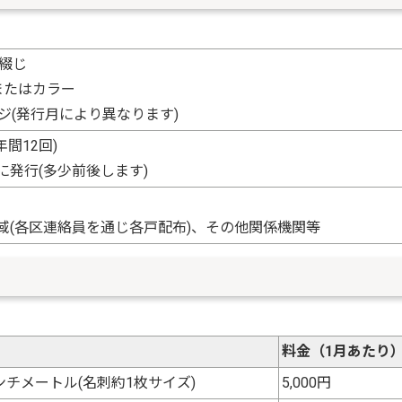
右綴じ
またはカラー
ージ(発行月により異なります)
年間12回)
に発行(多少前後します)
域(各区連絡員を通じ各戸配布)、その他関係機関等
料金（1月あたり
ンチメートル(名刺約1枚サイズ)
5,000円