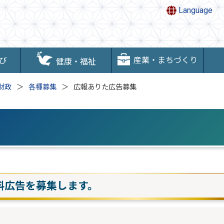
Language
産業・まちづくり
び
健康・福祉
財政
各種募集
広報ありた広告募集
料広告を募集します。