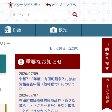
アクセシビリティ
オープニングへ
検
索
キ
観光
町政
ー
ワ
リシー
ー
もっと見る（全2件）
ド
重要なお知らせ
2026/07/09
令和7・8年度 有田町競争入札参加
ページを保存
資格審査申請（随時受付）について
積
2026/07/07
有田町物価高騰対策商品券（ありた
暮らし・ささえ～る券）を受け取る
ことができなかった方