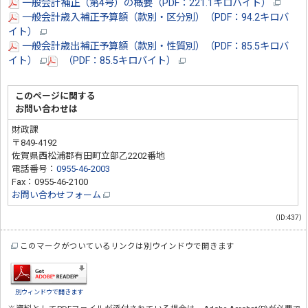
一般会計補正（第4号）の概要（PDF：221.1キロバイト）
一般会計歳入補正予算額（款別・区分別）（PDF：94.2キロバ
イト）
一般会計歳出補正予算額（款別・性質別）（PDF：85.5キロバ
イト）
（PDF：85.5キロバイト）
このページに関する
お問い合わせは
財政課
〒849-4192
佐賀県西松浦郡有田町立部乙2202番地
電話番号：
0955-46-2003
Fax：0955-46-2100
お問い合わせフォーム
（ID:437）
このマークがついているリンクは別ウインドウで開きます
別ウィンドウで開きます