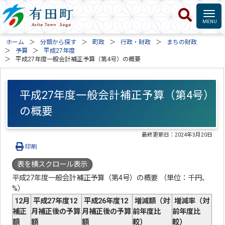
ホーム
分類から探す
町政
行政・財政
まちの財政
予算
平成27年度
平成27年度一般会計補正予算（第4号）の概要
平成27年度一般会計補正予算（第4号）
の概要
最終更新日：
2024年3月20日
印刷
表を横スクロール表示
平成27年度一般会計補正予算（第4号）の概要 （単位：千円、
%）
12月
平成27年度12
平成26年度12
増減額（対
増減率（対
補正
月補正後の予算
月補正後の予算
前年度比
前年度比
額
額
額
較）
較）