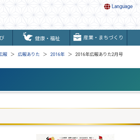
Language
産業・まちづくり
び
健康・福祉
広報
広報ありた
2016年
2016年広報ありた2月号