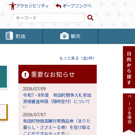
アクセシビリティ
オープニングへ
検
索
キ
観光
町政
ー
ワ
ー
もっと見る（全2件）
ド
重要なお知らせ
2026/07/09
令和7・8年度 有田町競争入札参加
ページを保存
資格審査申請（随時受付）について
2026/07/07
有田町物価高騰対策商品券（ありた
暮らし・ささえ～る券）を受け取る
ことができなかった方