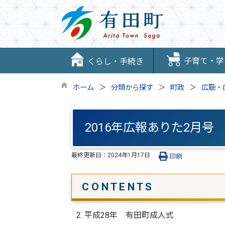
子育て・学
くらし・手続き
ホーム
分類から探す
町政
広聴・
2016年広報ありた2月号
最終更新日：
2024年1月17日
印刷
C O N T E N T S
2. 平成28年 有田町成人式