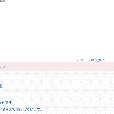
470）
ページの先頭へ
ップ
地
5分です。
み18時まで開庁しています。