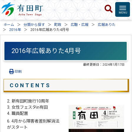
ホーム
分類から探す
町政
広聴・広報
広報ありた
2016年
2016年広報ありた4月号
2016年広報ありた4月号
最終更新日：
2024年1月17日
印刷
C O N T E N T S
2. 新有田町施行10周年
3. 女性フェスタin有田
4. 職員配置
6. 4月から障害者差別解消法
がスタート