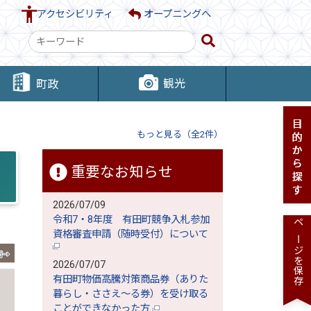
アクセシビリティ
オープニングへ
検
索
キ
観光
町政
ー
ワ
ー
もっと見る（全2件）
ド
重要なお知らせ
2026/07/09
令和7・8年度 有田町競争入札参加
ページを保存
資格審査申請（随時受付）について
2026/07/07
有田町物価高騰対策商品券（ありた
暮らし・ささえ～る券）を受け取る
ことができなかった方