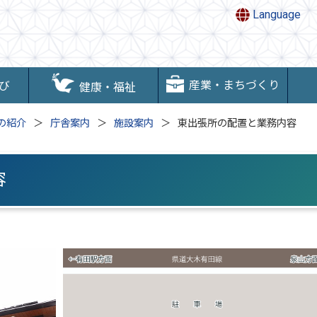
Language
産業・まちづくり
び
健康・福祉
の紹介
庁舎案内
施設案内
東出張所の配置と業務内容
容