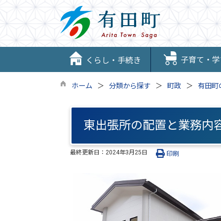
子育て・学
くらし・手続き
ホーム
分類から探す
町政
有田町
東出張所の配置と業務内
最終更新日：
2024年3月25日
印刷