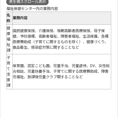
表を横スクロール表示
福祉保健センター内の業務内容
名
業務内容
称
健
国民健康保険、介護保険、後期高齢者医療保険、母子保
康
健、予防接種、高齢者福祉、障害者福祉、生活保護、各種
福
医療費助成（子育てに関するものを除く）、健康づくり、
祉
食品衛生、感染症対策に関することなど
課
子
育
保育園、認定こども園、児童手当、児童虐待、DV、女性総
て
合相談、児童扶養手当、子育てに関する医療費助成、障害
支
児福祉、放課後児童クラブ関することなど
援
課