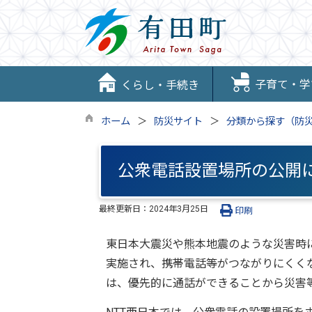
子育て・学
くらし・手続き
ホーム
防災サイト
分類から探す（防
公衆電話設置場所の公開
最終更新日：
2024年3月25日
印刷
東日本大震災や熊本地震のような災害時
実施され、携帯電話等がつながりにくく
は、優先的に通話ができることから災害