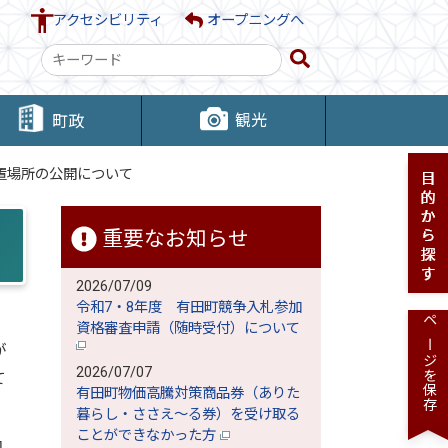
アクセシビリティ
オープニングへ
検
索
キ
観光
町政
ー
ワ
置場所の公開について
ー
ド
重要なお知らせ
2026/07/09
令和7・8年度 有田町競争入札参加
資格審査申請（随時受付）について
ページを保存
が
2026/07/07
て
有田町物価高騰対策商品券（ありた
暮らし・ささえ～る券）を受け取る
ことができなかった方