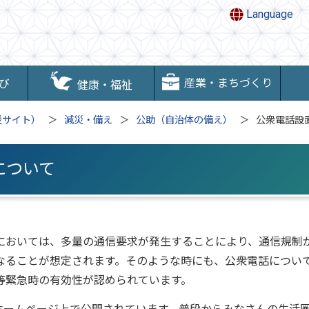
Language
産業・まちづくり
び
健康・福祉
災サイト）
減災・備え
公助（自治体の備え）
公衆電話設
について
においては、多量の通信要求が発生することにより、通信規制
なることが想定されます。そのような時にも、公衆電話につい
等緊急時の有効性が認められています。