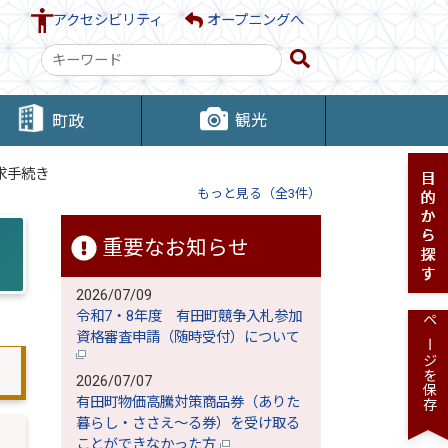
アクセシビリティ
オープニングへ
検
索
キ
観光
町政
ー
ワ
求手続き
ー
もっと見る（全3件）
ド
重要なお知らせ
2026/07/09
令和7・8年度 有田町競争入札参加
ページを保存
資格審査申請（随時受付）について
2026/07/07
有田町物価高騰対策商品券（ありた
暮らし・ささえ～る券）を受け取る
ことができなかった方