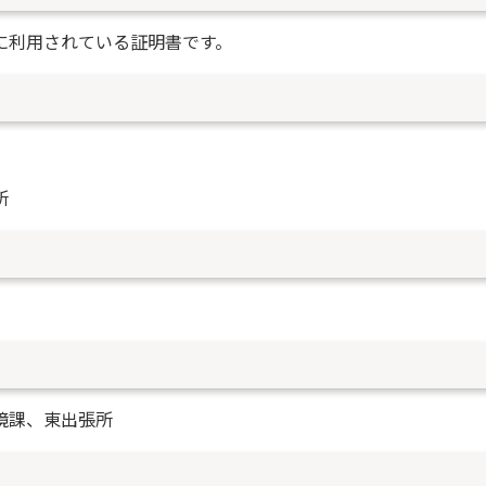
に利用されている証明書です。
所
境課、東出張所