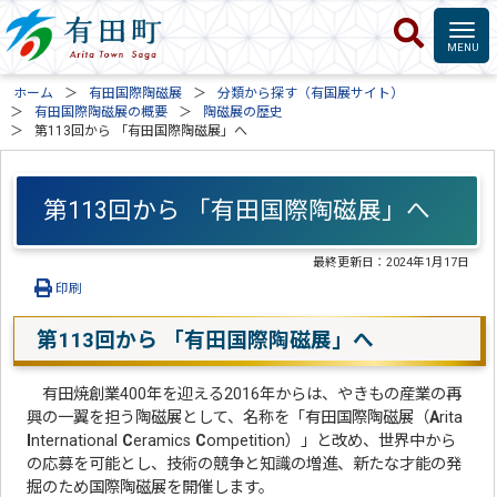
ホーム
有田国際陶磁展
分類から探す（有国展サイト）
有田国際陶磁展の概要
陶磁展の歴史
第113回から 「有田国際陶磁展」へ
第113回から 「有田国際陶磁展」へ
最終更新日：
2024年1月17日
印刷
第113回から 「有田国際陶磁展」へ
有田焼創業400年を迎える2016年からは、やきもの産業の再
興の一翼を担う陶磁展として、名称を「有田国際陶磁展（
A
rita
I
nternational
C
eramics
C
ompetition）」と改め、世界中から
の応募を可能とし、技術の競争と知識の増進、新たな才能の発
掘のため国際陶磁展を開催します。