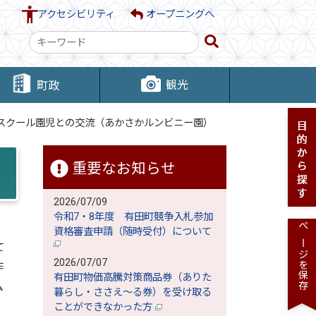
アクセシビリティ
オープニングへ
検
索
キ
観光
町政
ー
ワ
スクール園児との交流（あかさかルンビニー園）
ー
ド
重要なお知らせ
2026/07/09
令和7・8年度 有田町競争入札参加
資格審査申請（随時受付）について
ページを保存
て
2026/07/07
作
有田町物価高騰対策商品券（ありた
ム
暮らし・ささえ～る券）を受け取る
ことができなかった方