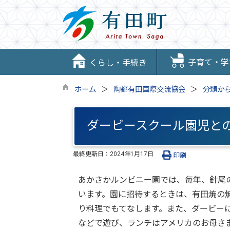
子育て・学
くらし・手続き
ホーム
陶都有田国際交流協会
分類か
ダービースクール園児と
最終更新日：
2024年1月17日
印刷
あかさかルンビニー園では、毎年、針尾
います。園に招待するときは、有田焼の
り料理でもてなします。また、ダービー
などで遊び、ランチはアメリカのお母さ