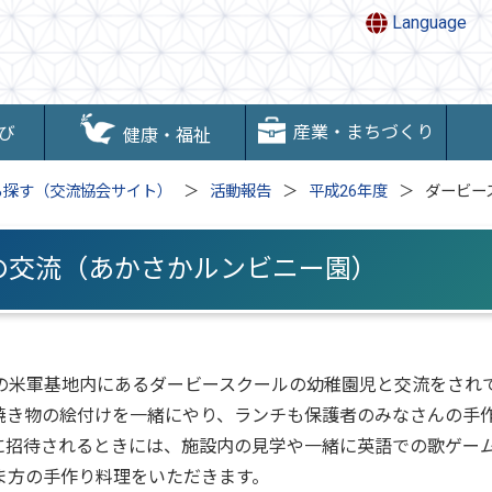
Language
産業・まちづくり
び
健康・福祉
ら探す（交流協会サイト）
活動報告
平成26年度
ダービー
の交流（あかさかルンビニー園）
の米軍基地内にあるダービースクールの幼稚園児と交流をされ
焼き物の絵付けを一緒にやり、ランチも保護者のみなさんの手
に招待されるときには、施設内の見学や一緒に英語での歌ゲー
ま方の手作り料理をいただきます。