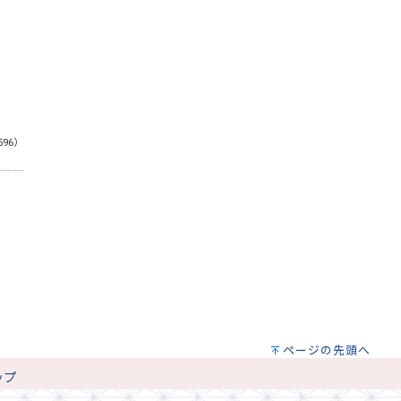
596）
ページの先頭へ
ップ