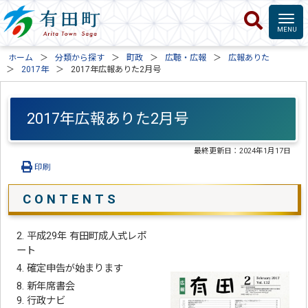
ホーム
分類から探す
町政
広聴・広報
広報ありた
2017年
2017年広報ありた2月号
2017年広報ありた2月号
最終更新日：
2024年1月17日
印刷
C O N T E N T S
2. 平成29年 有田町成人式レポ
ート
4. 確定申告が始まります
8. 新年席書会
9. 行政ナビ