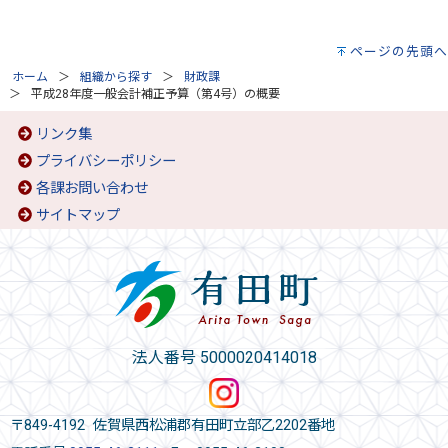
ページの先頭へ
ホーム
組織から探す
財政課
平成28年度一般会計補正予算（第4号）の概要
リンク集
プライバシーポリシー
各課お問い合わせ
サイトマップ
法人番号 5000020414018
〒849-4192 佐賀県西松浦郡有田町立部乙2202番地