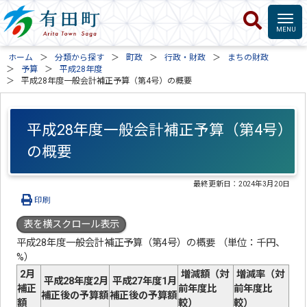
ホーム
分類から探す
町政
行政・財政
まちの財政
予算
平成28年度
平成28年度一般会計補正予算（第4号）の概要
平成28年度一般会計補正予算（第4号）
の概要
最終更新日：
2024年3月20日
印刷
表を横スクロール表示
平成28年度一般会計補正予算（第4号）の概要 （単位：千円、
%）
2月
増減額（対
増減率（対
平成28年度2月
平成27年度1月
補正
前年度比
前年度比
補正後の予算額
補正後の予算額
額
較）
較）