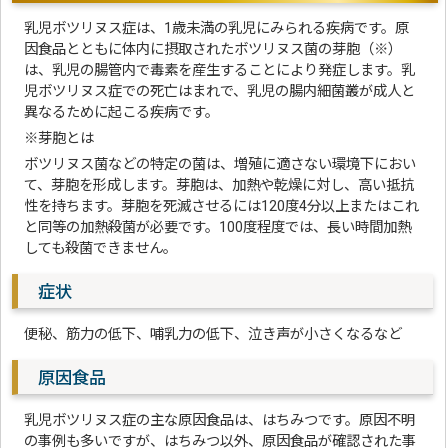
乳児ボツリヌス症は、1歳未満の乳児にみられる疾病です。原
因食品とともに体内に摂取されたボツリヌス菌の芽胞（※）
は、乳児の腸管内で毒素を産生することにより発症します。乳
児ボツリヌス症での死亡はまれで、乳児の腸内細菌叢が成人と
異なるために起こる疾病です。
※芽胞とは
ボツリヌス菌などの特定の菌は、増殖に適さない環境下におい
て、芽胞を形成します。芽胞は、加熱や乾燥に対し、高い抵抗
性を持ちます。芽胞を死滅させるには120度4分以上またはこれ
と同等の加熱殺菌が必要です。100度程度では、長い時間加熱
しても殺菌できません。
症状
便秘、筋力の低下、哺乳力の低下、泣き声が小さくなるなど
原因食品
乳児ボツリヌス症の主な原因食品は、はちみつです。原因不明
の事例も多いですが、はちみつ以外、原因食品が確認された事