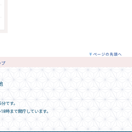
ページの先頭へ
ップ
地
5分です。
み18時まで開庁しています。