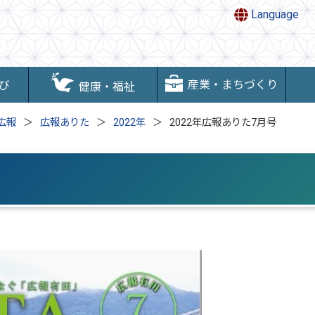
Language
産業・まちづくり
び
健康・福祉
広報
広報ありた
2022年
2022年広報ありた7月号