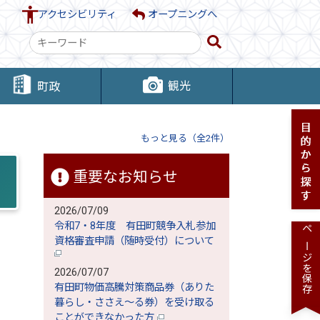
アクセシビリティ
オープニングへ
検
索
キ
観光
町政
ー
ワ
ー
もっと見る（全2件）
ド
重要なお知らせ
2026/07/09
令和7・8年度 有田町競争入札参加
ページを保存
資格審査申請（随時受付）について
2026/07/07
有田町物価高騰対策商品券（ありた
暮らし・ささえ～る券）を受け取る
ことができなかった方