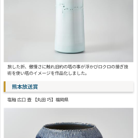
旅した折、傲慢さに触れ旧約の塔の事が浮かびロクロの接ぎ技
術を使い塔のイメージを作品化しました。
熊本放送賞
塩釉 広口 壺 【丸田 巧】福岡県