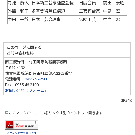
寺池 静人
日本新工芸家連盟会長
日展会員
前田 泰昭
外舘 和子
多摩美術兼任講師
工芸評論家
中島 宏
中田 一於
日本工芸会理事
伝統工芸
中島 宏
このページに関する
お問い合わせは
商工観光課 有田国際陶磁展事務局
〒849-4192
佐賀県西松浦郡有田町立部乙2202番地
電話番号：
0955-46-2500
Fax：0955-46-2100
お問い合わせフォーム
（ID:845）
このマークがついているリンクは別ウインドウで開きます
別ウィンドウで開きます