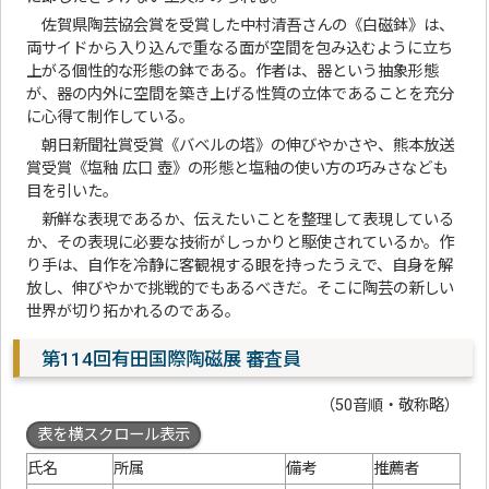
佐賀県陶芸協会賞を受賞した中村清吾さんの《白磁鉢》は、
両サイドから入り込んで重なる面が空間を包み込むように立ち
上がる個性的な形態の鉢である。作者は、器という抽象形態
が、器の内外に空間を築き上げる性質の立体であることを充分
に心得て制作している。
朝日新聞社賞受賞《バベルの塔》の伸びやかさや、熊本放送
賞受賞《塩釉 広口 壺》の形態と塩釉の使い方の巧みさなども
目を引いた。
新鮮な表現であるか、伝えたいことを整理して表現している
か、その表現に必要な技術がしっかりと駆使されているか。作
り手は、自作を冷静に客観視する眼を持ったうえで、自身を解
放し、伸びやかで挑戦的でもあるべきだ。そこに陶芸の新しい
世界が切り拓かれるのである。
第114回有田国際陶磁展 審査員
（50音順・敬称略）
表を横スクロール表示
氏名
所属
備考
推薦者