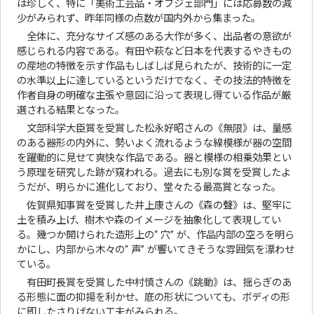
は珍しく、特に「美術工芸品・オブジェ部門」には応募数の減
少がみられず、昨年同様の点数が国内外から集まった。
全体に、充分なサイズ感のある大作が多く、出品者の意欲が
感じられる内容である。有田や萩など日本を代表するやきもの
の産地の特徴を示す作品もしばしば見られたが、技術的に一定
の水準以上に達しているというだけでなく、その技法的特徴を
作者自身の明確な主張や意図に沿って表現し得ている作品が厳
選される結果となった。
文部科学大臣賞を受賞した松永好昭さんの《無限》は、量感
のある器形の内外に、勢いよく流れるような線模様が器の空間
を躍動的に見せて爽快な作品である。器と模様の相乗効果とい
う原理を研究した跡が窺われる。過去にも別な賞を受賞したよ
うだが、明らかに進化しており、堂々たる最高賞となった。
佐賀県知事賞を受賞した井上康さんの《森の聲》は、堅牢に
土を積み上げ、樹木や森のイメージを抽象化して表現してい
る。幾つか開けられた造形上の“ 穴” が、作品内部の空ろを明ら
かにし、内部から木々の“ 声” が響いてきそうな雰囲気を漂わせ
ている。
有田町長賞を受賞した中村慎さんの《跳動》は、揺らぎのあ
る形態に面の抑揚を利かせ、底の形状についても、ボディの形
に即したさりげない工夫がみられる。