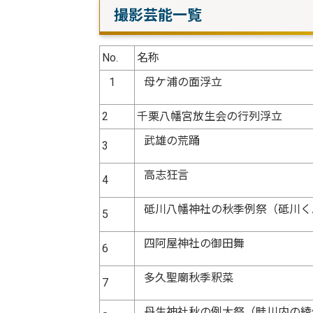
撮影芸能一覧
No.
名称
1
母ケ浦の面浮立
2
千栗八幡宮放生会の行列浮立
武雄の荒踊
3
高志狂言
4
砥川八幡神社の秋季例祭（砥川く
5
四阿屋神社の御田舞
6
多久聖廟秋季釈菜
7
丹生神社秋の例大祭（畦川内の綾