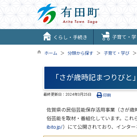
子育て・学
くらし・手続き
ホーム
分類から探す
子育て・学び
「さが歳時記まつりびと
最終更新日：
2024年3月25日
印刷
佐賀県の民俗芸能保存活用事業（さが歳時
俗芸能を取材・番組化しています。これ
ibito.jp/
）にて公開されており、インター