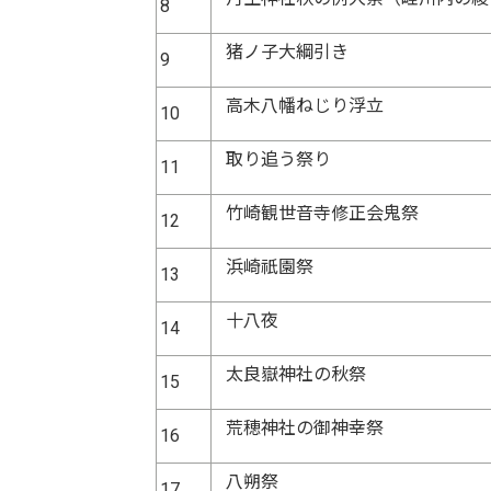
8
猪ノ子大綱引き
9
高木八幡ねじり浮立
10
取り追う祭り
11
竹崎観世音寺修正会鬼祭
12
浜崎祇園祭
13
十八夜
14
太良嶽神社の秋祭
15
荒穂神社の御神幸祭
16
八朔祭
17