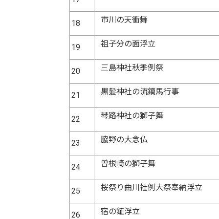
市川の天衝舞
18
祖子分の面浮立
19
三島神社秋季例祭
20
黒髪神社の流鏑馬行事
21
琴路神社の獅子舞
22
脇野の大念仏
23
曽根崎の獅子舞
24
桜祭り曲川社例大祭奉納浮立
25
宿の鉦浮立
26