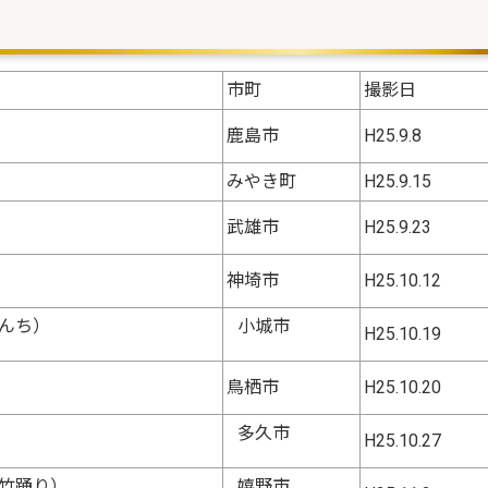
市町
撮影日
鹿島市
H25.9.8
みやき町
H25.9.15
武雄市
H25.9.23
神埼市
H25.10.12
んち）
小城市
H25.10.19
鳥栖市
H25.10.20
多久市
H25.10.27
竹踊り）
嬉野市