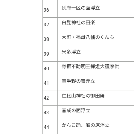
別府一区の面浮立
36
白髭神社の田楽
37
大町・福母八幡のくんち
38
米多浮立
39
脊振不動明王採燈大護摩供
40
真手野の舞浮立
41
仁比山神社の御田舞
42
音成の面浮立
43
かんこ踊、船の原浮立
44