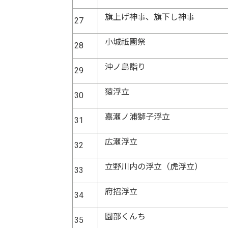
旗上げ神事、旗下し神事
27
小城祇園祭
28
沖ノ島詣り
29
猿浮立
30
嘉瀬ノ浦獅子浮立
31
広瀬浮立
32
立野川内の浮立（虎浮立）
33
府招浮立
34
園部くんち
35