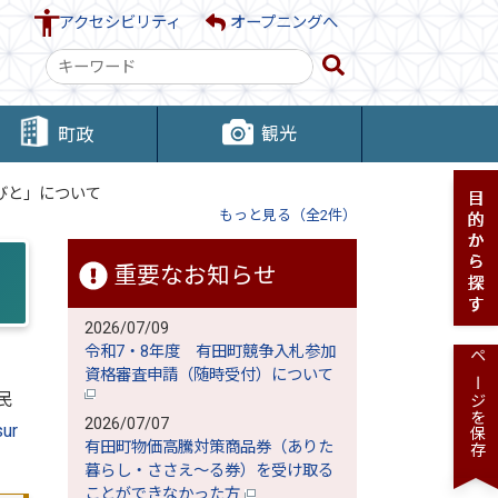
アクセシビリティ
オープニングへ
検
索
キ
観光
町政
ー
ワ
びと」について
ー
もっと見る（全2件）
ド
重要なお知らせ
2026/07/09
令和7・8年度 有田町競争入札参加
ページを保存
資格審査申請（随時受付）について
民
2026/07/07
sur
有田町物価高騰対策商品券（ありた
暮らし・ささえ～る券）を受け取る
ことができなかった方