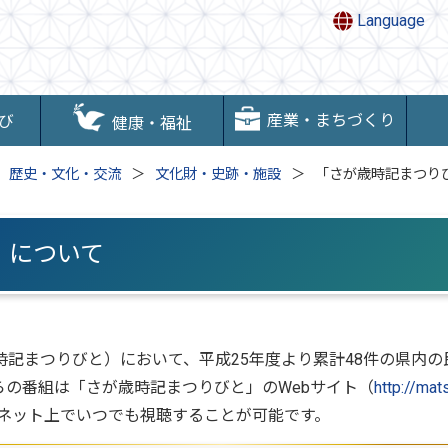
Language
産業・まちづくり
び
健康・福祉
歴史・文化・交流
文化財・史跡・施設
「さが歳時記まつり
」について
記まつりびと）において、平成25年度より累計48件の県内の
らの番組は「さが歳時記まつりびと」のWebサイト（
http://mat
ネット上でいつでも視聴することが可能です。