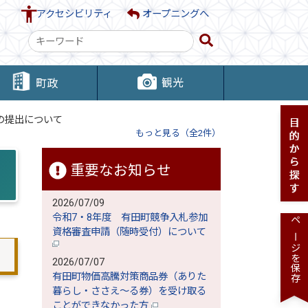
アクセシビリティ
オープニングへ
検
索
キ
観光
町政
ー
ワ
の提出について
ー
もっと見る（全2件）
ド
重要なお知らせ
2026/07/09
令和7・8年度 有田町競争入札参加
ページを保存
資格審査申請（随時受付）について
2026/07/07
有田町物価高騰対策商品券（ありた
暮らし・ささえ～る券）を受け取る
ことができなかった方