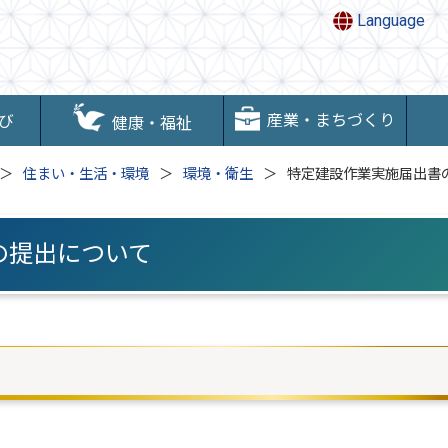
Language
産業・まちづくり
び
健康・福祉
住まい・生活・環境
環境・衛生
特定建設作業実施届出書
の提出について