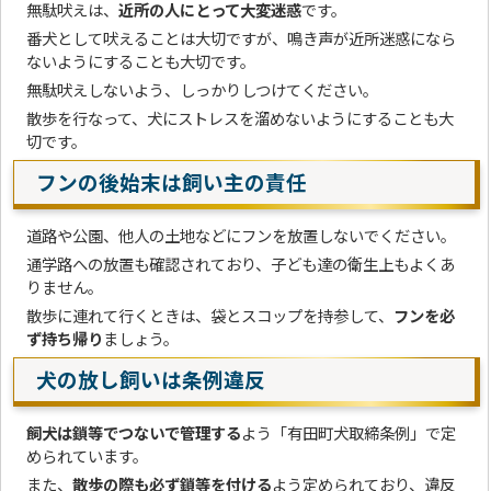
無駄吠えは、
近所の人にとって大変迷惑
です。
番犬として吠えることは大切ですが、鳴き声が近所迷惑になら
ないようにすることも大切です。
無駄吠えしないよう、しっかりしつけてください。
散歩を行なって、犬にストレスを溜めないようにすることも大
切です。
フンの後始末は飼い主の責任
道路や公園、他人の土地などにフンを放置しないでください。
通学路への放置も確認されており、子ども達の衛生上もよくあ
りません。
散歩に連れて行くときは、袋とスコップを持参して、
フンを必
ず持ち帰り
ましょう。
犬の放し飼いは条例違反
飼犬は鎖等でつないで管理する
よう「有田町犬取締条例」で定
められています。
また、
散歩の際も必ず鎖等を付ける
よう定められており、違反