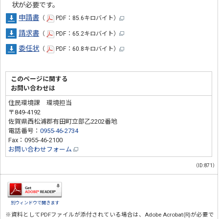
状が必要です。
申請書
（
PDF：85.6キロバイト）
請求書
（
PDF：65.2キロバイト）
委任状
（
PDF：60.8キロバイト）
このページに関する
お問い合わせは
住民環境課 環境担当
〒849-4192
佐賀県西松浦郡有田町立部乙2202番地
電話番号：
0955-46-2734
Fax：0955-46-2100
お問い合わせフォーム
（ID:871）
別ウィンドウで開きます
※資料としてPDFファイルが添付されている場合は、
Adobe Acrobat(R)
が必要で