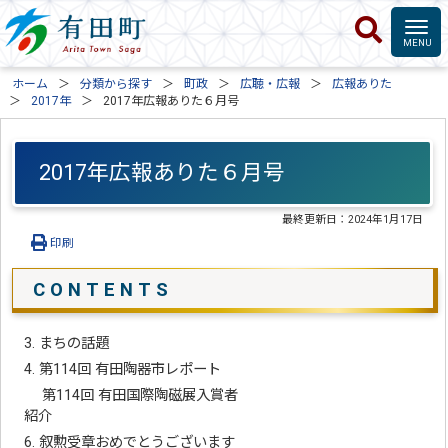
ホーム
分類から探す
町政
広聴・広報
広報ありた
2017年
2017年広報ありた６月号
2017年広報ありた６月号
最終更新日：
2024年1月17日
印刷
C O N T E N T S
3. まちの話題
4. 第114回 有田陶器市レポート
第114回 有田国際陶磁展入賞者
紹介
6. 叙勲受章おめでとうございます