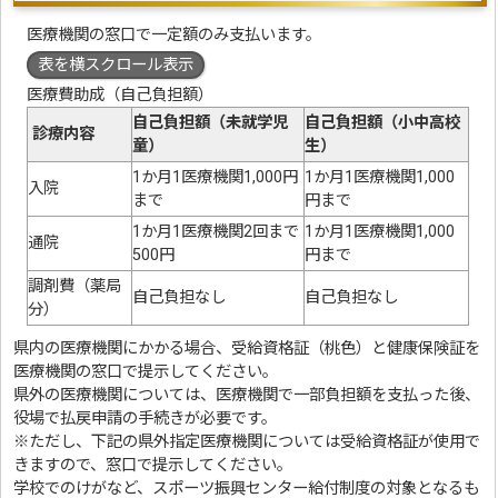
医療機関の窓口で一定額のみ支払います。
表を横スクロール表示
医療費助成（自己負担額）
自己負担額（未就学児
自己負担額（小中高校
診療内容
童）
生）
1か月1医療機関1,000円
1か月1医療機関1,000
入院
まで
円まで
1か月1医療機関2回まで
1か月1医療機関1,000
通院
500円
円まで
調剤費（薬局
自己負担なし
自己負担なし
分）
県内の医療機関にかかる場合、受給資格証（桃色）と健康保険証を
医療機関の窓口で提示してください。
県外の医療機関については、医療機関で一部負担額を支払った後、
役場で払戻申請の手続きが必要です。
※ただし、下記の県外指定医療機関については受給資格証が使用で
きますので、窓口で提示してください。
学校でのけがなど、スポーツ振興センター給付制度の対象となるも