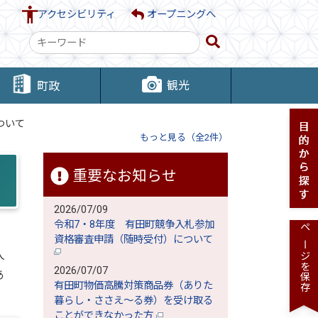
アクセシビリティ
オープニングへ
検
索
キ
観光
町政
ー
ワ
ついて
ー
もっと見る（全2件）
ド
重要なお知らせ
2026/07/09
令和7・8年度 有田町競争入札参加
ページを保存
資格審査申請（随時受付）について
人
2026/07/07
あ
有田町物価高騰対策商品券（ありた
暮らし・ささえ～る券）を受け取る
ことができなかった方