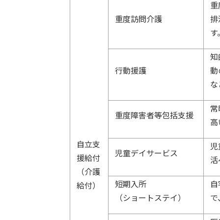
重
重度訪問介護
排
す
知
行動援護
動
な
常
重度障害者等包括支援
高
自立支
児
児童デイサービス
援給付
活
（介護
短期入所
自
給付）
（ショートステイ）
で