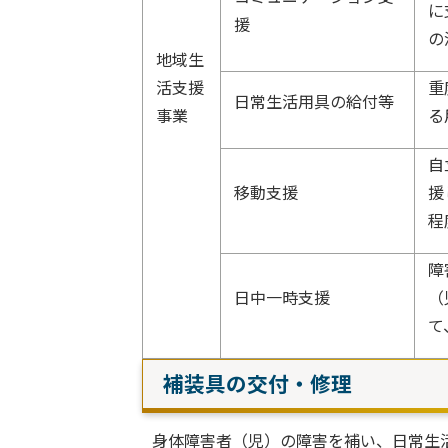
に
援
の
地域生
活支援
重
日常生活用具の給付等
事業
る
自
移動支援
援
程
障
日中一時支援
（
て
補装具の交付・修理
身体障害者（児）の障害を補い、日常生