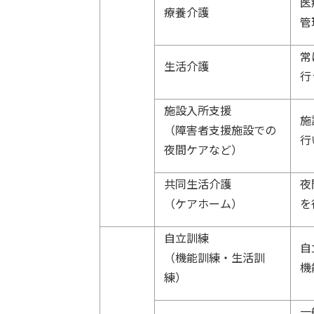
医
療養介護
管
常
生活介護
行
施設入所支援
施
（障害者支援施設での
行
夜間ケアなど）
共同生活介護
夜
（ケアホーム）
を
自立訓練
自
（機能訓練・生活訓
機
練）
一