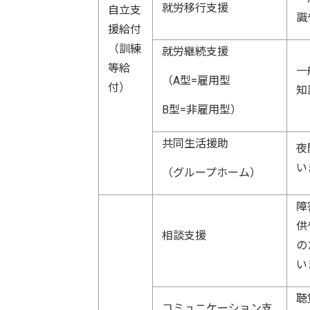
就労移行支援
自立支
識
援給付
（訓練
就労継続支援
等給
一
（A型=雇用型
付）
知
B型=非雇用型）
共同生活援助
夜
い
（グループホーム）
障
供
相談支援
の
い
聴
コミュニケーション支