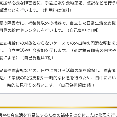
支援が必要な障害者に、手話通訳や要約筆記、点訳などを行う
派遣などを行います。（利用料は無料）
度の障害者に、補装具以外の機器で、自立した日常生活を支援
用具の給付やレンタルを行います。（自己負担は1割）
立支援給付の対象とならないケースでの外出時の円滑な移動を
し、自立生活や社会参加を促します。（※対象者:障害の内容や
度による）（自己負担は1割）
害者や障害児などの、日中における活動の場を確保し、障害者
児）の家族の就労支援や一時的な休息を行うため、日中におい
、一時的に見守りを行います。（自己負担額は1割）
活や社会生活を容易にするための補装具の交付または修理を行