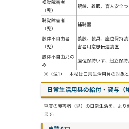
視覚障害者
眼鏡、義眼、盲人安全つ
（児）
聴覚障害者
補聴器
（児）
肢体不自由者
義肢、装具、座位保持装
（児）
害者用意思伝達装置
肢体不自由児の
座位保持いす、起立保持
み
※（注1）一本杖は日常生活用具の対象
日常生活用具の給付・貸与（
重度の障害者（児）の日常生活を、より
ます。