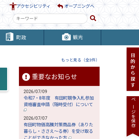
アクセシビリティ
オープニングへ
検
索
キ
観光
町政
ー
ワ
ー
もっと見る（全3件）
ド
重要なお知らせ
2026/07/09
令和7・8年度 有田町競争入札参加
ページを保存
資格審査申請（随時受付）について
2026/07/07
有田町物価高騰対策商品券（ありた
暮らし・ささえ～る券）を受け取る
ことができなかった方