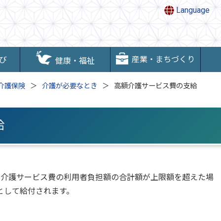
Language
産業・まちづくり
び
健康・福祉
介護保険
介護が必要なとき
高額介護サービス費の支給
給
た介護サービス費の利用者負担額の合計額が上限額を超えた場
として給付されます。
。