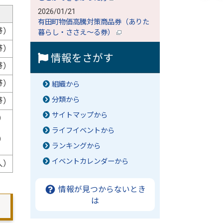
2026/01/21
有田町物価高騰対策商品券（ありた
帯）
暮らし・ささえ～る券）
帯）
情報をさがす
帯）
帯）
組織から
分類から
帯）
サイトマップから
帯）
ライフイベントから
人）
ランキングから
イベントカレンダーから
人）
情報が見つからないとき
は