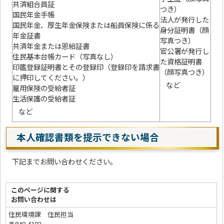
共済組合員証
つき）
国民年金手帳
法人が発行した
国民年金、厚生年金保険または船員保険に係る
身分証明書（顔
年金証書
写真つき）
共済年金または恩給証書
官公署が発行し
住民基本台帳カード（写真なし）
た資格証明書
印鑑登録証明書とその登録印（登録印を請求書
（顔写真つき）
に押印してください。）
など
雇用保険の受給者証
生活保護の受給者証
など
本人確認書類を提示できない場合
下記までお問い合わせください。
このページに関する
お問い合わせは
住民環境課 住民担当