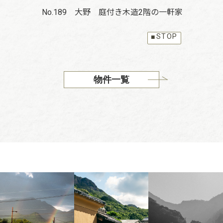
階建て
No.189 大野 庭付き木造2階の一軒家
No
■STOP
物件一覧