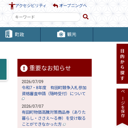
アクセシビリティ
オープニングへ
検
索
キ
観光
町政
ー
ワ
ー
ド
重要なお知らせ
2026/07/09
令和7・8年度 有田町競争入札参加
資格審査申請（随時受付）について
ページを保存
2026/07/07
有田町物価高騰対策商品券（ありた
暮らし・ささえ～る券）を受け取る
ことができなかった方