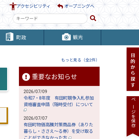
アクセシビリティ
オープニングへ
検
索
キ
観光
町政
ー
ワ
ー
もっと見る（全2件）
ド
重要なお知らせ
2026/07/09
令和7・8年度 有田町競争入札参加
ページを保存
資格審査申請（随時受付）について
2026/07/07
有田町物価高騰対策商品券（ありた
暮らし・ささえ～る券）を受け取る
ことができなかった方