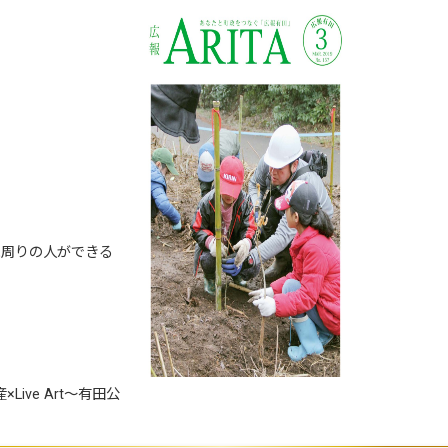
に周りの人ができる
ive Art～有田公