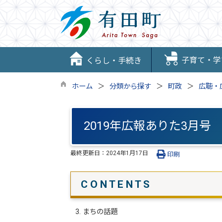
子育て・学
くらし・手続き
ホーム
分類から探す
町政
広聴・
2019年広報ありた3月号
最終更新日：
2024年1月17日
印刷
C O N T E N T S
3. まちの話題