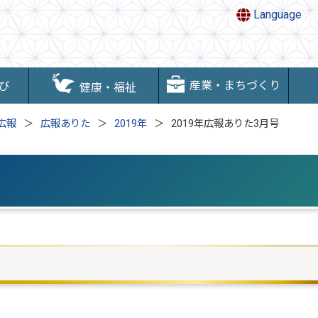
Language
産業・まちづくり
び
健康・福祉
広報
広報ありた
2019年
2019年広報ありた3月号